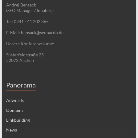
Andrej Bensack
(SEO Manager / Inhaber)
Tel: 0241 - 41 202 365
E-Mail: bensack@seonardo.de
Unsere Konferenzräume:
Süsterfeldstraße 25
52072 Aachen
Panorama
Adwords
Domains
Linkbuilding
News