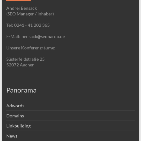
Andrej Bensack
(SEO Manager / Inhaber)
Tel: 0241 - 41 202 365
E-Mail: bensack@seonardo.de
Unsere Konferenzräume:
Süsterfeldstraße 25
52072 Aachen
Panorama
Adwords
Domains
Linkbuilding
News