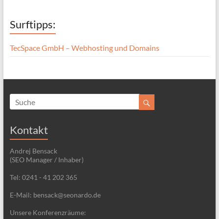
Surftipps:
TecSpace GmbH – Webhosting und Domains
Kontakt
Andrej Bensack
(SEO Manager / Inhaber)
Tel: 0241 - 41 202 365
E-Mail: bensack@seonardo.de
Unsere Konferenzräume: