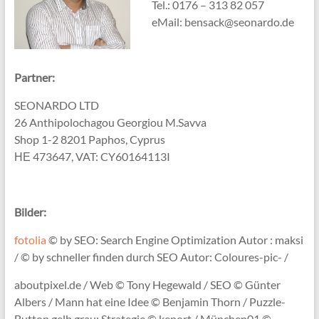
Tel.: 0176 – 313 82 057
eMail: bensack@seonardo.de
Partner:
SEONARDO LTD
26 Anthipolochagou Georgiou M.Savva
Shop 1-2 8201 Paphos, Cyprus
ΗΕ 473647, VAT: CY60164113I
Bilder:
fotolia
© by SEO: Search Engine Optimization Autor : maksi
/ © by schneller finden durch SEO Autor: Coloures-pic- /
aboutpixel.de / Web © Tony Hegewald / SEO © Günter
Albers / Mann hat eine Idee © Benjamin Thorn / Puzzle-
Button gelb grau: Strategie © keport / München01 ©