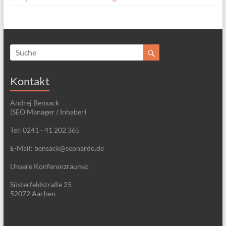
Kontakt
Andrej Bensack
(SEO Manager / Inhaber)
Tel: 0241 - 41 202 365
E-Mail: bensack@seonardo.de
Unsere Konferenzräume:
Süsterfeldstraße 25
52072 Aachen