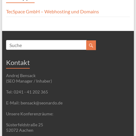
TecSpace GmbH – Webhosting und Domains
Kontakt
Andrej Bensack
(SEO Manager / Inhaber)
Tel: 0241 - 41 202 365
E-Mail: bensack@seonardo.de
Unsere Konferenzräume:
Süsterfeldstraße 25
52072 Aachen