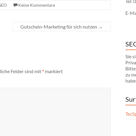
Tel:
SEO
Keine Kommentare
E-Ma
Gutschein-Marketing für sich nutzen
→
SEO
Sie 
Priv
Bitte
liche Felder sind mit
*
markiert
zu m
habe
Sur
TecS