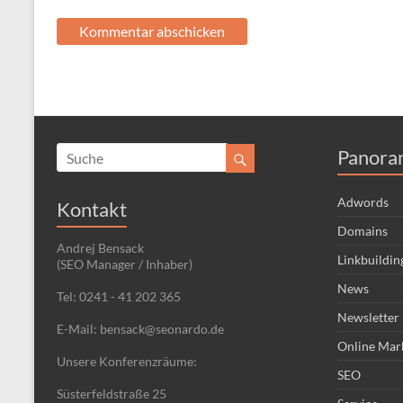
Panora
Adwords
Kontakt
Domains
Andrej Bensack
Linkbuildin
(SEO Manager / Inhaber)
News
Tel: 0241 - 41 202 365
Newsletter
E-Mail: bensack@seonardo.de
Online Mar
Unsere Konferenzräume:
SEO
Süsterfeldstraße 25