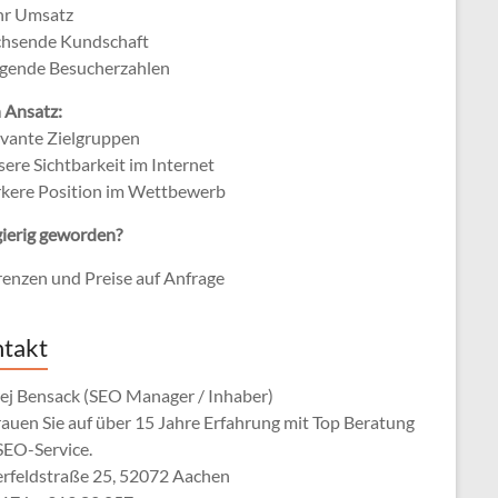
hr Umsatz
chsende Kundschaft
eigende Besucherzahlen
 Ansatz:
evante Zielgruppen
sere Sichtbarkeit im Internet
ärkere Position im Wettbewerb
ierig geworden?
renzen und Preise auf Anfrage
takt
ej Bensack (SEO Manager / Inhaber)
rauen Sie auf über 15 Jahre Erfahrung mit Top Beratung
SEO-Service.
erfeldstraße 25, 52072 Aachen