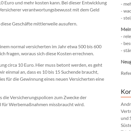
u 10 Euro und mehr kosten kann. Bei dieser Entwicklung
- me
ie Versicherer verantwortungsbewusst mit dem Geld
- wa
- st
t diese Geschäfte mittlerweile ausufern.
Mein
- rel
- bes
einem normal versicherten im Jahr etwa 500 bis 600
- st
ch fragen, woraus sich diese Kosten errechnen.
Neug
rung circa 10 Euro. Hier muss betont werden, es geht
r einmal an, dass es 10 bis 15 Suchende braucht,
Refe
ies für die Gewinnung eines neuen Versicherten eine
Kon
das die Versicherungspolicen zum Zwecke der
Andr
il für Werbemaßnahmen missbraucht wird.
Vert
und 
Süst