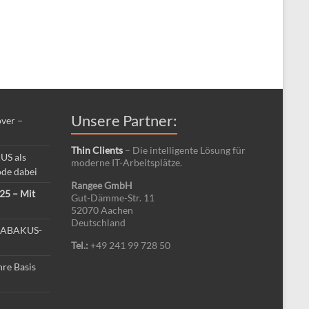
Unsere Partner:
ver –
Thin Clients
– Die intelligente Lösung für
US als
moderne IT-Arbeitsplätze.
ode dabei
Rangee GmbH
25 – Mit
Gut-Dämme-Str. 11
52070 Aachen
Deutschland
t ABAKUS-
Tel.:
+49 241 99 728 50
hre Basis