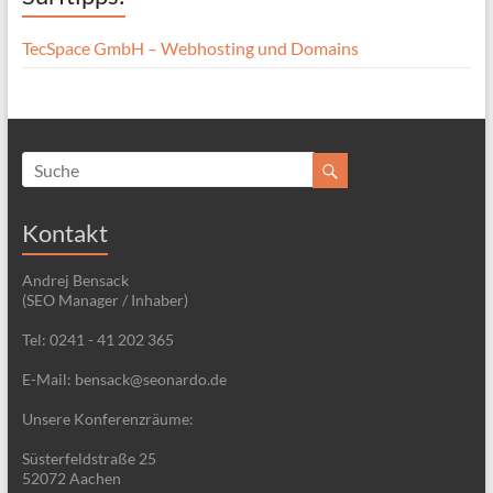
TecSpace GmbH – Webhosting und Domains
Kontakt
Andrej Bensack
(SEO Manager / Inhaber)
Tel: 0241 - 41 202 365
E-Mail: bensack@seonardo.de
Unsere Konferenzräume:
Süsterfeldstraße 25
52072 Aachen