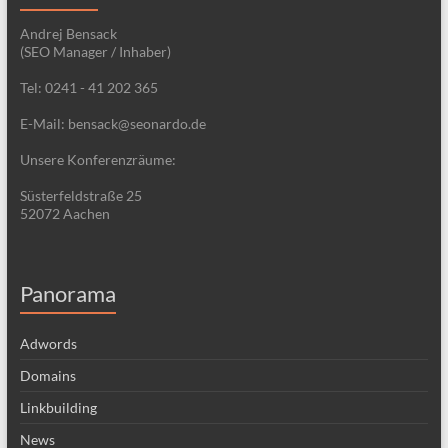
Andrej Bensack
(SEO Manager / Inhaber)
Tel: 0241 - 41 202 365
E-Mail: bensack@seonardo.de
Unsere Konferenzräume:
Süsterfeldstraße 25
52072 Aachen
Panorama
Adwords
Domains
Linkbuilding
News