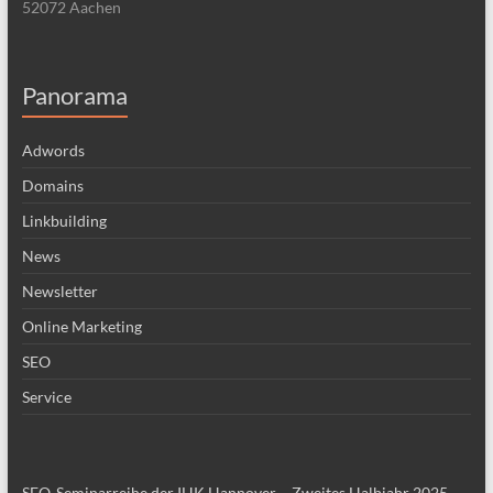
52072 Aachen
Panorama
Adwords
Domains
Linkbuilding
News
Newsletter
Online Marketing
SEO
Service
SEO-Seminarreihe der IHK Hannover – Zweites Halbjahr 2025