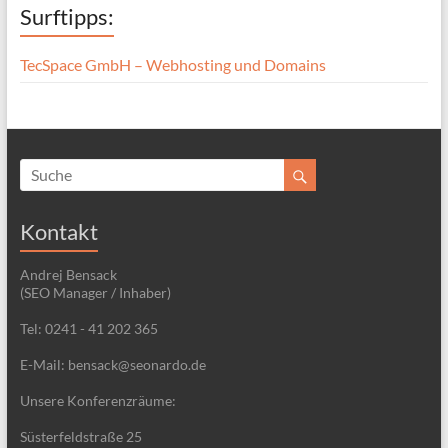
Surftipps:
TecSpace GmbH – Webhosting und Domains
Kontakt
Andrej Bensack
(SEO Manager / Inhaber)
Tel: 0241 - 41 202 365
E-Mail: bensack@seonardo.de
Unsere Konferenzräume:
Süsterfeldstraße 25